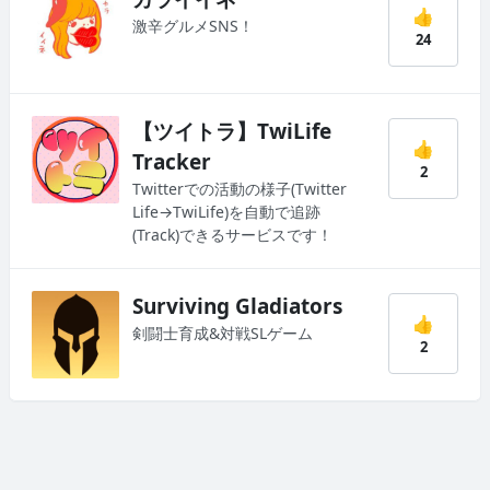
👍
激辛グルメSNS！
24
【ツイトラ】TwiLife
👍
Tracker
2
Twitterでの活動の様子(Twitter
Life→TwiLife)を自動で追跡
(Track)できるサービスです！
Surviving Gladiators
👍
剣闘士育成&対戦SLゲーム
2