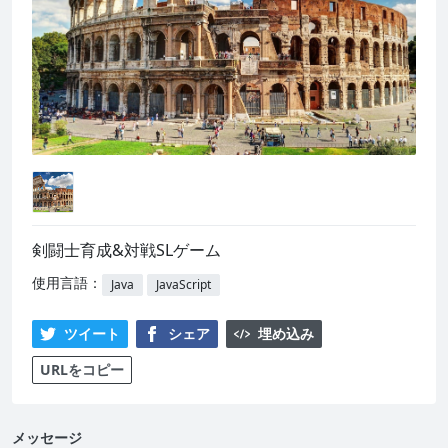
剣闘士育成&対戦SLゲーム
使用言語：
Java
JavaScript
ツイート
シェア
埋め込み
URLをコピー
メッセージ