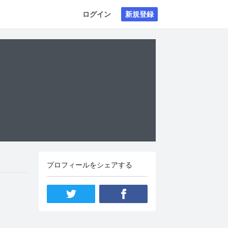
ログイン
新規登録
プロフィールをシェアする