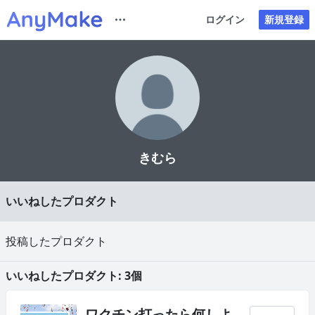
ログイン
新規登録
きむら
いいねしたプロダクト
投稿したプロダクト
いいねしたプロダクト: 3個
ワクチン打ったら何しよ