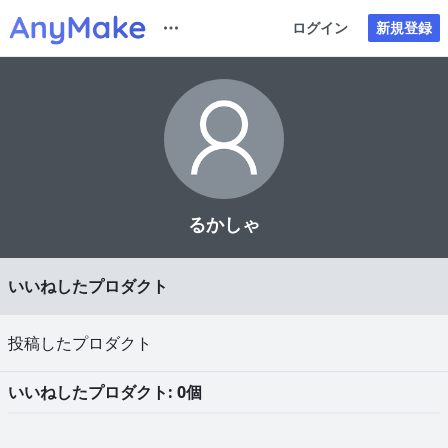
ログイン
新規登録
るかしゃ
いいねしたプロダクト
投稿したプロダクト
いいねしたプロダクト: 0個