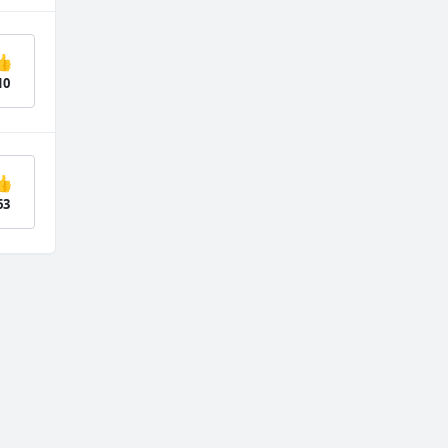
👍
10
👍
63