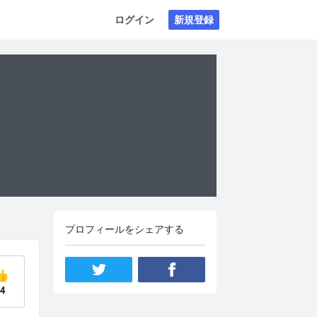
ログイン
新規登録
プロフィールをシェアする
👍
4