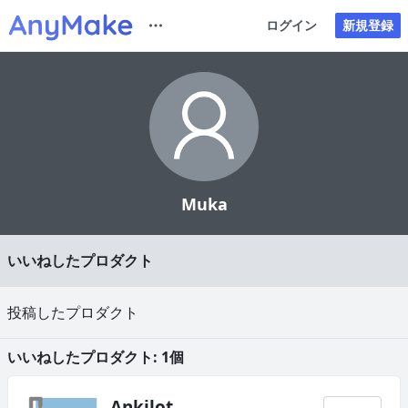
ログイン
新規登録
Muka
いいねしたプロダクト
投稿したプロダクト
いいねしたプロダクト: 1個
Ankilot