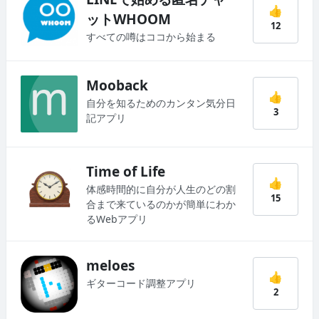
👍
ットWHOOM
12
すべての噂はココから始まる
Mooback
👍
自分を知るためのカンタン気分日
3
記アプリ
Time of Life
👍
体感時間的に自分が人生のどの割
15
合まで来ているのかが簡単にわか
るWebアプリ
meloes
👍
ギターコード調整アプリ
2