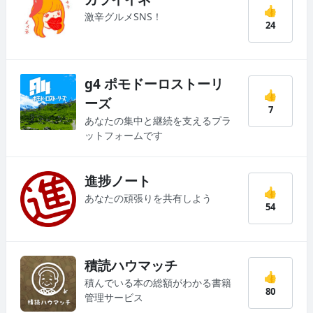
👍
激辛グルメSNS！
24
g4 ポモドーロストーリ
👍
ーズ
7
あなたの集中と継続を支えるプラ
ットフォームです
進捗ノート
👍
あなたの頑張りを共有しよう
54
積読ハウマッチ
👍
積んでいる本の総額がわかる書籍
80
管理サービス