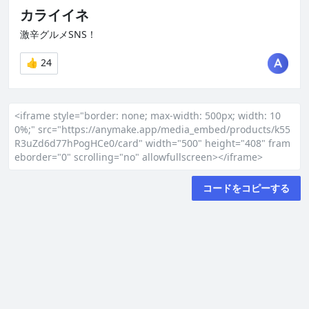
<iframe style="border: none; max-width: 500px; width: 10
0%;" src="https://anymake.app/media_embed/products/k55
R3uZd6d77hPogHCe0/card" width="500" height="408" fram
eborder="0" scrolling="no" allowfullscreen></iframe>
コードをコピーする