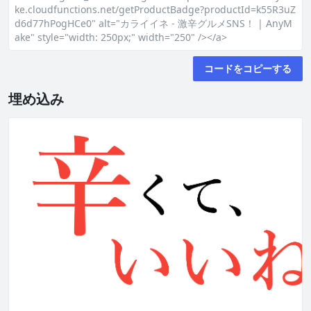
ke.cloudfunctions.net/getProductBadge?productId=k55R3uZ
d6d77hPogHCe0" alt="カライイネ - 激辛グルメSNS！ | AnyM
ake" style="width: 250px;" width="250" /></a>
コードをコピーする
埋め込み