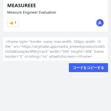
<iframe style="border: none; max-width: 500px; width: 10
0%;" src="https://anymake.app/media_embed/products/d0S
DG5682vaq2kc9fWcJ/card" width="500" height="408" frame
border="0" scrolling="no" allowfullscreen></iframe>
コードをコピーする