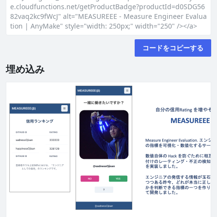
e.cloudfunctions.net/getProductBadge?productId=d0SDG56
82vaq2kc9fWcJ" alt="MEASUREEE - Measure Engineer Evalua
tion | AnyMake" style="width: 250px;" width="250" /></a>
コードをコピーする
埋め込み