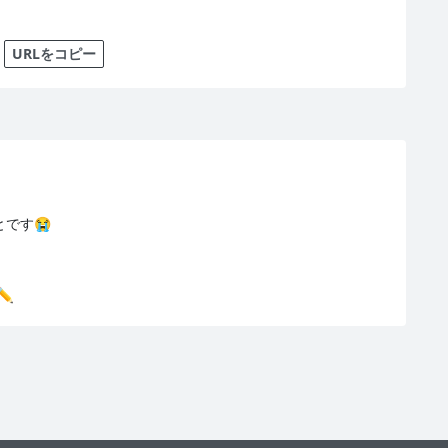
URLをコピー
です😭
️