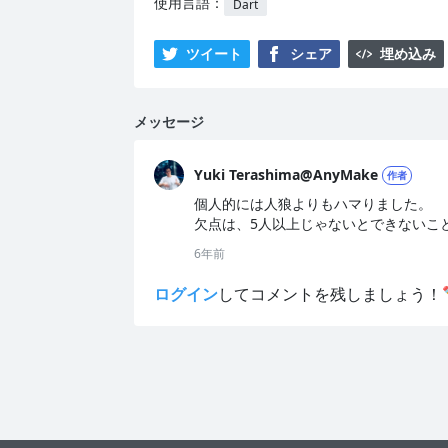
使用言語：
Dart
ツイート
シェア
埋め込み
メッセージ
Yuki Terashima@AnyMake
作者
個人的には人狼よりもハマりました。

欠点は、5人以上じゃないとできないこと
6年前
ログイン
してコメントを残しましょう！✏