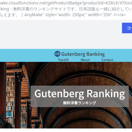
make.cloudfunctions.net/getProductBadge?productId=KZKcErXTKxU
g Ranking - 無料洋書のランキングサイトです。日本語版も一緒に紹介し
 | AnyMake" style="width: 250px;" width="250" /></a>
コ