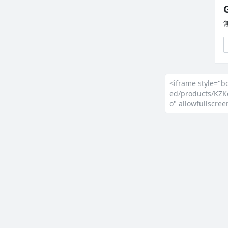
<iframe style="b
ed/products/KZK
o" allowfullscre