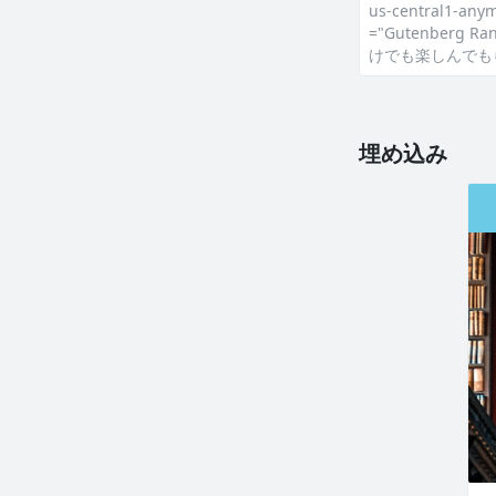
us-central1-any
="Gutenber
けでも楽しんでもらえます。
埋め込み