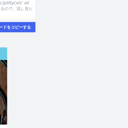
c2pR8yCeG" alt
ているので、流し見だ
ードをコピーする