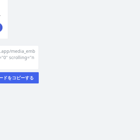
ke.app/media_emb
"0" scrolling="n
ードをコピーする