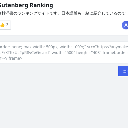
order: none; max-width: 500px; width: 100%;" src="https://anyma
cErXTKxUc2pR8yCeG/card" width="500" height="408" frameborder=
en></iframe>
コ