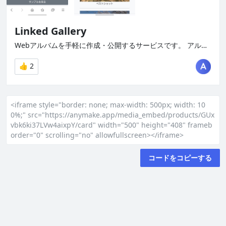
<iframe style="border: none; max-width: 500px; width: 10
0%;" src="https://anymake.app/media_embed/products/GUx
vbk6ki37LVw4aixpY/card" width="500" height="408" frameb
order="0" scrolling="no" allowfullscreen></iframe>
コードをコピーする