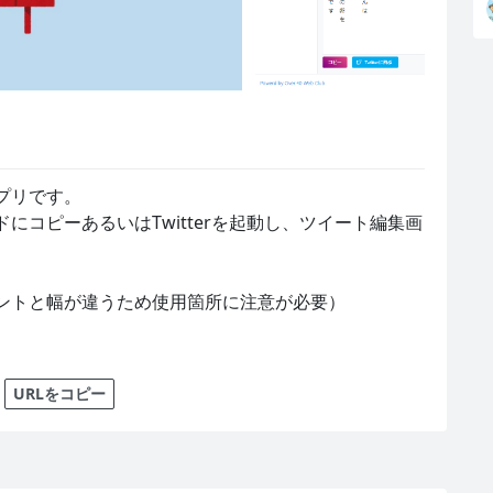
リです。

にコピーあるいはTwitterを起動し、ツイート編集画


ントと幅が違うため使用箇所に注意が必要）
URLをコピー