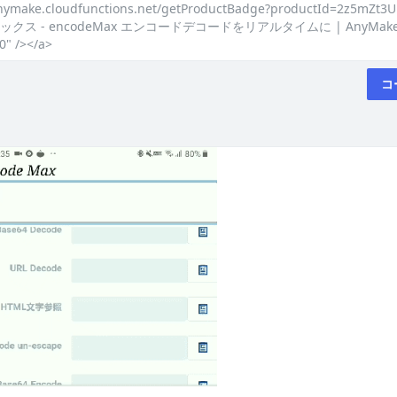
-anymake.cloudfunctions.net/getProductBadge?productId=2z5mZt
クス - encodeMax エンコードデコードをリアルタイムに | AnyMake" sty
0" /></a>
コ