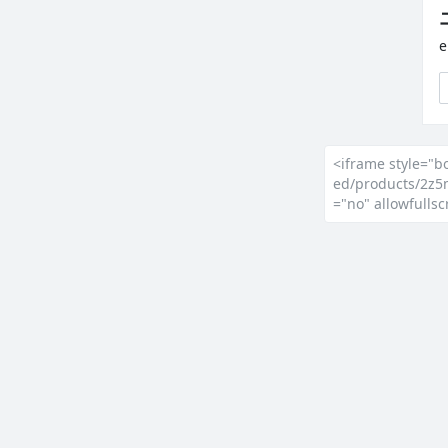
<iframe style="b
ed/products/2z5
="no" allowfulls