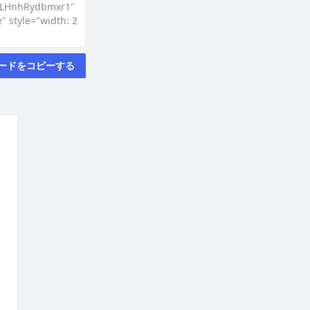
3ULHnhRydbmxr1"
le="width: 2
ードをコピーする