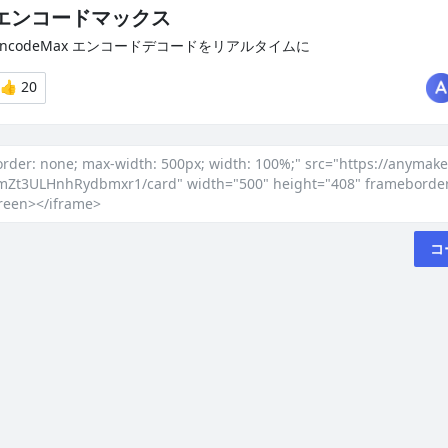
order: none; max-width: 500px; width: 100%;" src="https://anyma
mZt3ULHnhRydbmxr1/card" width="500" height="408" frameborder=
creen></iframe>
コ