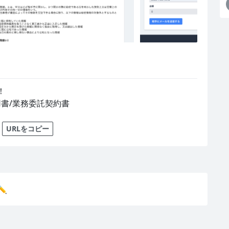


用書/業務委託契約書
URLをコピー
️